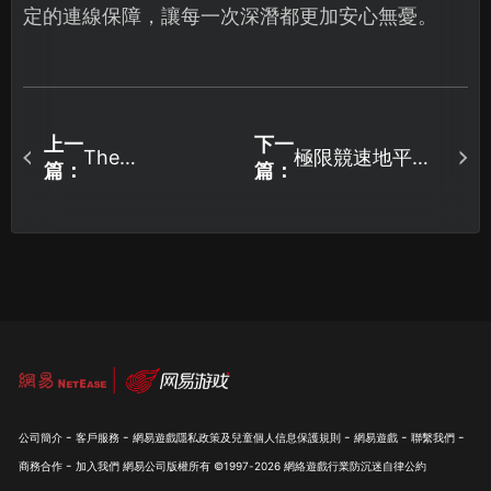
定的連線保障，讓每一次深潛都更加安心無憂。
上一
下一
極限競速地平線6
The
篇：
篇：
Phenomenon連
加速器暢玩攻
線時顯示伺服器
略：馳騁日本競
已滿的成因與UU
速之旅！
加速器解決對
策！
-
-
-
-
-
公司簡介
客戶服務
網易遊戲隱私政策及兒童個人信息保護規則
網易遊戲
聯繫我們
-
商務合作
加入我們
網易公司版權所有 ©1997-
2026
網絡遊戲行業防沉迷自律公約