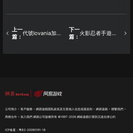
上一
下一
代號lovania加速
火影忍者手遊加
篇：
篇：
器網路優化秘
速器如何選擇？
笈：暢快冒險零
網絡優化攻略解
延遲！
析！
-
-
-
-
-
公司簡介
客戶服務
網易遊戲隱私政策及兒童個人信息保護規則
網易遊戲
聯繫我們
-
商務合作
加入我們
網易公司版權所有 ©1997-
2026
網絡遊戲行業防沉迷自律公約
ICP备案：粤B2-20090191-18