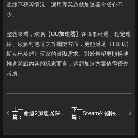
連線不穩等情況，選用專業遊戲加速器會省心不
少。
整體來看，網易【
UU加速器
】在降低延遲、穩定連
線、緩解封包遺失等關鍵方面，更能滿足《TBH塔
斯克巴英雄》玩家的實際需求。對於希望更順暢地
推進遊戲內容的玩家而言，這類加速方案值得優先
考慮。
上一
下一
命運2加速器深入
Steam外國帳號
篇：
篇：
解析：網路延遲
註冊教學：網易
與卡頓問題的應
UU加速器讓您輕
對之道！
鬆完成所有步