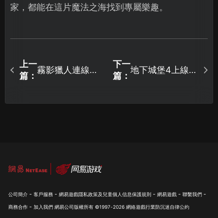
家，都能在這片魔法之海找到專屬樂趣。
上一
下一
霧影獵人連線延
地下城堡4上線時
篇：
篇：
遲優化全攻略：
間！玩家必看攻
問題解析與解決
略！
方案！
-
-
-
-
-
公司簡介
客戶服務
網易遊戲隱私政策及兒童個人信息保護規則
網易遊戲
聯繫我們
-
商務合作
加入我們
網易公司版權所有 ©1997-
2026
網絡遊戲行業防沉迷自律公約