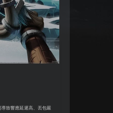
易導致響應延遲高、丟包嚴