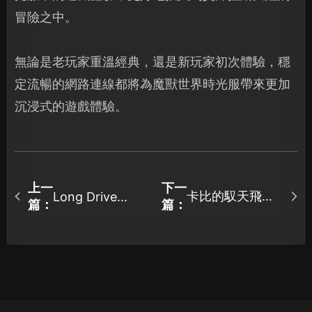
冒險之中。
無論是老玩家重溫經典，還是新玩家初次體驗，穩
定流暢的網路連線都將為魔獸世界時光服帶來更加
沉浸式的遊戲體驗。
上一
下一
卡比的馭天飛行
Long Drive
篇：
篇：
North合作房車
者加速器最佳化
模擬器卡頓原因
指南！
及解決方法深度
解析！