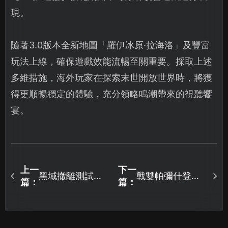
現。
隨著3.0版本全新地圖「羅伊冰原·拉海洛」及豐富
玩法上線，確保遊戲效能流暢至關重要。採取上述
多維措施，海外玩家在探索末世開放世界時，將獲
得更順暢穩定的體驗，充分領略鳴潮帶來的視聽饗
宴。
上一
下一
黑域撤離測試資
戰雙帕彌什登入
篇：
篇：
格掉寶怎麽領取
遊戲報錯怎麼處
方法詳解！
理？UU加速器讓
你暢遊末日科幻
世界！