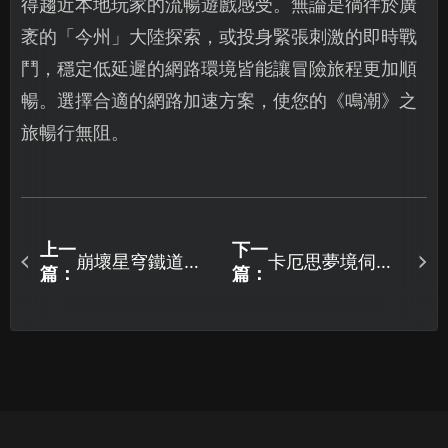
得趨近本地玩家的流暢遊戲感受。無論是徜徉於廣
袤的「今州」大陸探索，或投身緊張刺激的即時戰
鬥，穩定低延遲的網路環境皆能讓冒險旅程更加順
暢。選擇合適的網路加速方案，使您的《鳴潮》之
旅暢行無阻。
上一
下一
崩壞星穹鐵道手
卡厄思夢境伺服
篇：
篇：
遊加速器攻略：
器連線問題解析
暢玩無阻全指
與UU加速器優化
南！
攻略！