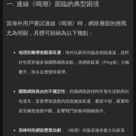
一. 連線《鳴潮》面臨的典型困境
當海外用戶嘗試連線《鳴潮》時，網路層面的挑戰
尤為明顯，具體可歸納為以下幾點：
地理距離導致顯著延遲
：海外玩家與伺服器相隔遙遠，資料
封包需穿越多個國際網路節點，使網路延遲（Ping值）大幅
攀升，指令反應變得遲滯。
國際網路路由的不穩定性
：跨國網路路徑時常發生波動與封
包遺失，直接導致遊戲內技能施放延遲、畫面卡頓，嚴重時
甚至觸發遊戲中斷，影響戰鬥節奏與關鍵操作。
高峰時段網路壅塞加劇
：《鳴潮》伺服器擁有龐大玩家基