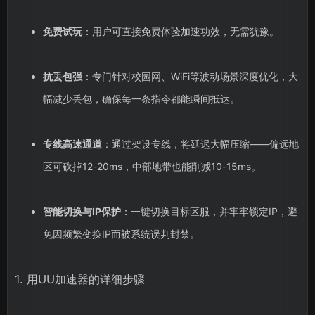
免费试玩
：用户可直接免费体验加速功效，无需犹豫。
抗丢包强
：专门针对校园网、WiFi等波动场景深度优化，大
幅减少丢包，确保每一条指令都能瞬间抵达。
专线高速通道
：通过架设专线，将延迟大幅压缩——偏远地
区可砍掉12-20ms，中部地带也能削减10-15ms。
智能切换与IP保护
：一键切换目标区服，并牢牢锁定IP，避
免因频繁变换IP而被系统误判封禁。
1. 用UU加速器的详细步骤