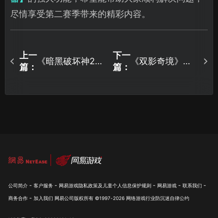
尽情享受第二赛季带来的精彩内容。
上一
下一
《暗黑破坏神2重
《双影奇境》正
篇：
篇：
制版》第十赛季
式上线，双人成
开启！赛季更新
行开发商新作支
一览！
持联机！
-
-
-
-
-
公司简介
客户服务
网易游戏隐私政策及儿童个人信息保护规则
网易游戏
联系我们
-
商务合作
加入我们
网易公司版权所有 ©1997-
2026
网络游戏行业防沉迷自律公约