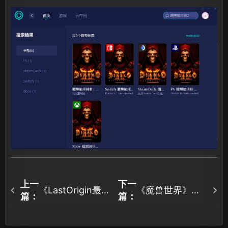
上一
下一
《LastOrigin最
《魔兽世界》国
篇：
篇：
后的起源》加速
服卡蓝条怎么
器推荐，轻松解
办？解决指南来
决游戏卡顿！
了！