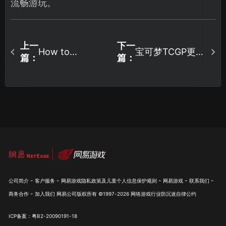
流畅游玩。
上一
下一
宝可梦TCGP更新
How to
篇：
篇：
Participate in
后进不去怎么
the Monster
办？最全图文教
Hunter: Wild
程来了！
Test? An Ultra-
Detailed Guide
with Images is
Here!
-
-
-
-
-
公司简介
客户服务
网易游戏隐私政策及儿童个人信息保护规则
网易游戏
联系我们
-
商务合作
加入我们
网易公司版权所有 ©1997-
2026
网络游戏行业防沉迷自律公约
ICP备案：粤B2-20090191-18