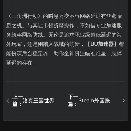
《三角洲行动》的瞬息万变不容网络延迟有丝毫喘
息之机。与其让卡顿折磨操作，不如借专业加速服
务筑牢网络防线。无论是追求职业级超低延迟的海
外玩家，还是刚踏入战域的萌新，【
UU加速器
】都
能扮演后台稳定器，助你全神贯注瞄准准星，忘掉
延迟的存在。
上一
下一
洛克王国世界加
Steam外国账号
篇：
篇：
速器助你畅玩无
注册指南：解锁
阻！
全球游戏与低价
优惠！