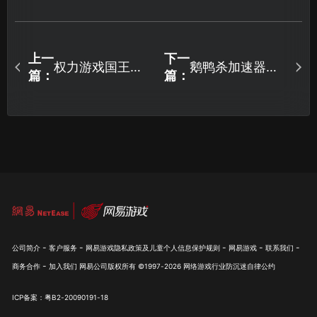
上一
下一
权力游戏国王大
鹅鸭杀加速器告
篇：
篇：
道加速器一键解
别延迟，畅享推
决延迟掉线！
理对抗！
-
-
-
-
-
公司简介
客户服务
网易游戏隐私政策及儿童个人信息保护规则
网易游戏
联系我们
-
商务合作
加入我们
网易公司版权所有 ©1997-
2026
网络游戏行业防沉迷自律公约
ICP备案：粤B2-20090191-18