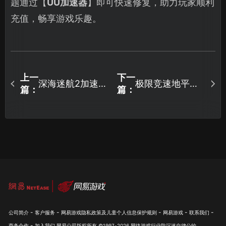
题通过【
UU加速器
】即可快速修复，助力玩家顺利
充值，畅享游戏乐趣。
上一
下一
深海迷航2加速器
极限竞速地平线6
篇：
篇：
怎么选？网易UU
加速器助你畅享
加速器一键解决
竞速！
网络难题！
-
-
-
-
-
公司简介
客户服务
网易游戏隐私政策及儿童个人信息保护规则
网易游戏
联系我们
-
商务合作
加入我们
网易公司版权所有 ©1997-
2026
网络游戏行业防沉迷自律公约