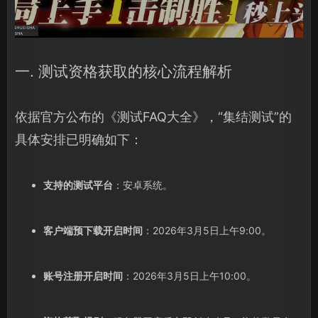
一. 测试资格获取的核心流程解析
依据官方公布的《测试FAQ大全》，“集结测试”的
具体安排已明确如下：
支持的测试平台
：安卓系统。
客户端预下载开启时间
：2026年3月5日上午9:00。
账号注册开启时间
：2026年3月5日上午10:00。