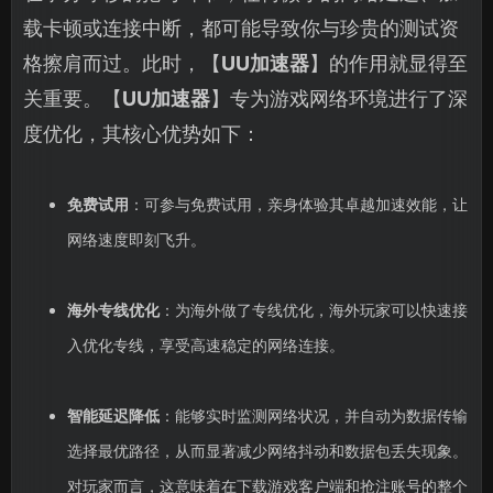
载卡顿或连接中断，都可能导致你与珍贵的测试资
格擦肩而过。此时，【
UU加速器
】的作用就显得至
关重要。【
UU加速器
】专为游戏网络环境进行了深
度优化，其核心优势如下：
免费试用
：可参与免费试用，亲身体验其卓越加速效能，让
网络速度即刻飞升。
海外专线优化
：为海外做了专线优化，海外玩家可以快速接
入优化专线，享受高速稳定的网络连接。
智能延迟降低
：能够实时监测网络状况，并自动为数据传输
选择最优路径，从而显著减少网络抖动和数据包丢失现象。
对玩家而言，这意味着在下载游戏客户端和抢注账号的整个