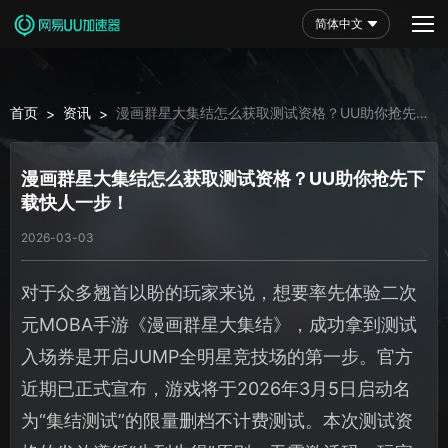
简体中文
首页
资讯
漫画群星大集结怎么获取测试资格？UU助你抢先下
>
>
载快人一步！
漫画群星大集结怎么获取测试资格？UU助你抢先下
载快人一步！
2026-03-03
对于众多翘首以盼的玩家来说，想要率先体验二次
元MOBA手游《漫画群星大集结》，成功拿到测试
入场券是开启JUMP全明星竞技场的第一步。官方
近期已正式宣布，游戏将于2026年3月5日启动名
为“集结测试”的限量删档不计费测试。本次测试资