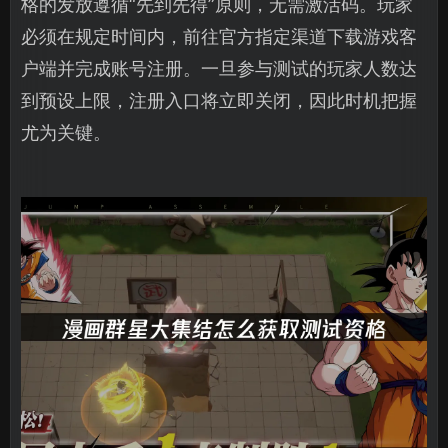
格的发放遵循“先到先得”原则，无需激活码。玩家
必须在规定时间内，前往官方指定渠道下载游戏客
户端并完成账号注册。一旦参与测试的玩家人数达
到预设上限，注册入口将立即关闭，因此时机把握
尤为关键。