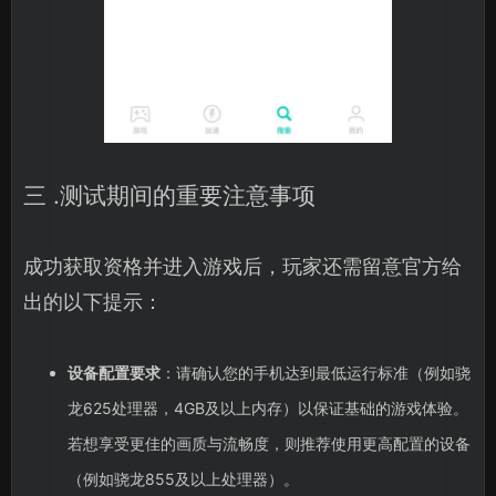
三 .测试期间的重要注意事项
成功获取资格并进入游戏后，玩家还需留意官方给
出的以下提示：
设备配置要求
：请确认您的手机达到最低运行标准（例如骁
龙625处理器，4GB及以上内存）以保证基础的游戏体验。
若想享受更佳的画质与流畅度，则推荐使用更高配置的设备
（例如骁龙855及以上处理器）。