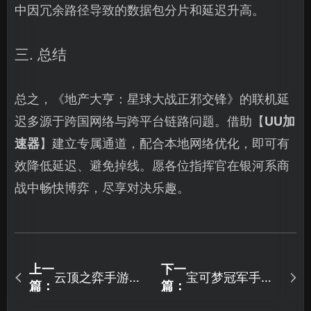
中因冗余路径导致的数据包分片和延迟升高。
三. 总结
总之，《地产大亨：星球大战正邪交锋》的联机延
迟多源于跨国网络与跨平台链路问题。借助【
UU加
速器
】建立专属通道，配合本地网络优化，即可有
效降低延迟、避免掉线。愿各位指挥官在银河系商
战中畅快博弈，尽享对决乐趣。
上一
下一
云顶之弈手游加
宝可梦冠军手游
篇：
篇：
速器助力稳定上
加速器护航冠军
分！
之路！