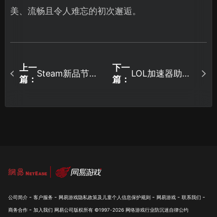
美、流畅且令人难忘的初次邂逅。
上一
下一
Steam新品节即
LOL加速器助你
篇：
篇：
将上线：开启预
稳定畅玩游戏！
告与UU加速器体
验指南！
-
-
-
-
-
公司简介
客户服务
网易游戏隐私政策及儿童个人信息保护规则
网易游戏
联系我们
-
商务合作
加入我们
网易公司版权所有 ©1997-
2026
网络游戏行业防沉迷自律公约