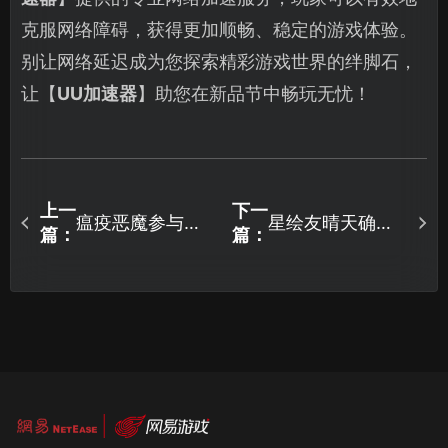
克服网络障碍，获得更加顺畅、稳定的游戏体验。
别让网络延迟成为您探索精彩游戏世界的绊脚石，
让【
UU加速器
】助您在新品节中畅玩无忧！
上一
下一
瘟疫恶魔参与
星绘友晴天确认
篇：
篇：
Steam新品节试
参加Steam新品
玩：联机优化攻
节，宇宙治愈生
略！
活体验抢先开
启！