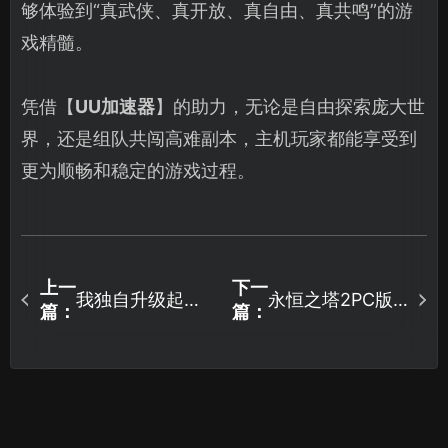
够体验到“真武侠、真开放、真自由、真共鸣”的游
戏精髓。
凭借【
UU加速器
】的助力，无论是自由探索庞大世
界，还是组队共闯高难副本，主机玩家都能享受到
更为顺畅和稳定的游戏过程。
上一
下一
我独自升级起立
永恒之塔2PC版
篇：
篇：
觉醒加速器推
本事前下载开
荐！UU加速器解
启？详细指南来
决网络卡顿！
了！