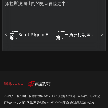
泽拉斯波澜壮阔的史诗冒险之中！
上一
下一
三角洲行动国服
Scott Pilgrim EX
篇：
篇：
加速器推荐！网
延迟高！玩家如
络优化攻略：畅
何解决国服高延
玩不延迟，UU加
迟问题？
速器轻松上手！
-
-
-
-
-
公司简介
客户服务
网易游戏隐私政策及儿童个人信息保护规则
网易游戏
联系我们
-
商务合作
加入我们
网易公司版权所有 ©1997-
2026
网络游戏行业防沉迷自律公约