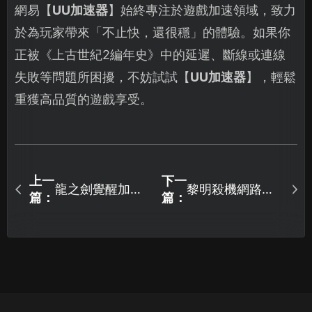
網易【
UU加速器
】始終專注於遊戲加速領域，致力
於為玩家帶來「不止快，還很穩」的體驗。如果你
正被《上古世紀2編年史》中的延遲、斷線或連線
失敗等問題所困擾，不妨試試【
UU加速器
】，輕鬆
重獲高品質的遊戲享受。
上一
下一
龍之劍覺醒加速
黎明殺機網路加
篇：
篇：
器網路優化方
速器全方位連線
案！
優化祕笈！