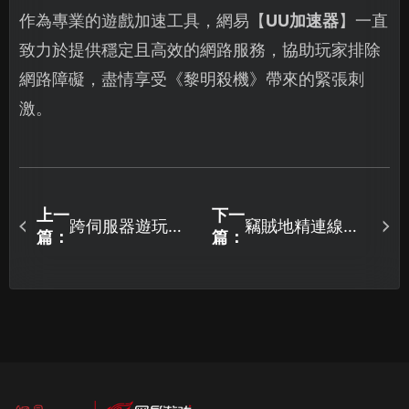
作為專業的遊戲加速工具，網易【
UU加速器
】一直
致力於提供穩定且高效的網路服務，協助玩家排除
網路障礙，盡情享受《黎明殺機》帶來的緊張刺
激。
上一
下一
跨伺服器遊玩不
竊賊地精連線失
篇：
篇：
再卡頓！上古世
敗？完整解析高
紀2編年史加速器
效率解決方案！
帶給你順暢的連
線感受！