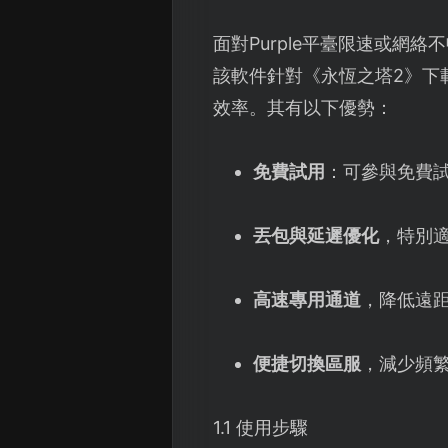
面對Purple平臺限速或網
該軟件針對《永恆之塔2》下
效率。其有以下優勢：
免費試用
：可參與免費
丟包與延遲優化
，特別
高速專用通道
，降低遠
便捷切換區服
，減少頻繁
1.1 使用步驟