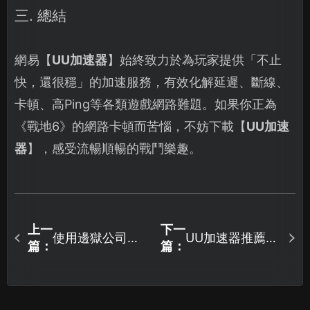
三. 總結
網易【
UU加速器
】始終致力於為玩家提供「不止
快，還很穩」的加速服務，有效化解延遲、斷線、
卡頓、高Ping等各類遊戲網路難題。如果你正為
《戰地6》的網路卡頓而苦惱，不妨下載【
UU加速
器
】，感受流暢順暢的戰鬥樂趣。
上一
下一
使用邊獄公司加
UU加速器推薦：
篇：
篇：
速器，一次解決
強化逆水寒的遊
所有網路連線困
戲體驗！
擾！