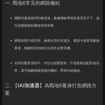
一. 戰地6常見的網路癥結
國際伺服器物理距離過遠，數據傳輸導致延遲居高不下，操
作回應變慢影響瞄準與射擊。
網路狀態不穩定時，極易出現封包遺失、畫面卡頓甚至斷線
重連，關鍵時刻掉幀往往錯失反擊良機。
在跨區配對過程中，IP位址頻繁更換，不僅會降低配對成功
率，還可能觸發帳號風控機制，帶來封鎖風險。
二. 【
UU加速器
】為戰地6量身打造網路方
案