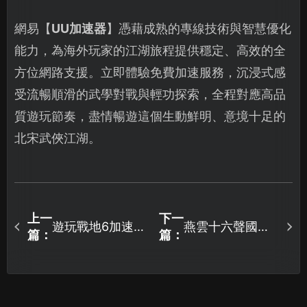
網易【
UU加速器
】憑藉成熟的專線技術與智慧優化
能力，為海外玩家的江湖旅程提供穩定、高效的全
方位網路支援。立即體驗免費加速服務，沉浸式感
受流暢順滑的武學對戰與輕功探索，全程對應高品
質遊玩節奏，盡情暢遊這個生動鮮明、意境十足的
北宋武俠江湖。
上一
下一
遊玩戰地6加速器
燕雲十六聲國服
篇：
篇：
首推UU，現在就
加速器推薦：UU
有免費試用！
加速器讓您連線
更順暢、遊玩無
煩惱！