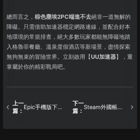
總而言之，
棕色塵埃2PC端進不去
絕非一道無解的
障礙。只需借助加速器穩定網路連線，並配合好本
地環境的常規排查，絕大多數玩家都能無障礙地踏
入格魯菲餐廳、溫泉度假酒店等新場景，盡情探索
無拘無束的冒險世界。立刻啟用【
UU加速器
】，重
掌屬於你的精彩戰局吧。
上一
下一
Epic手機版下載
Steam外國帳號
篇：
篇：
指引與網路連線
申請教學：常見
優化方案！
障礙與最佳化方
法！