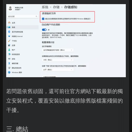
若問題依舊頑固，還可前往官方網站下載最新的獨
立安裝程式，覆蓋安裝以徹底排除舊版檔案殘留的
干擾。
三. 總結