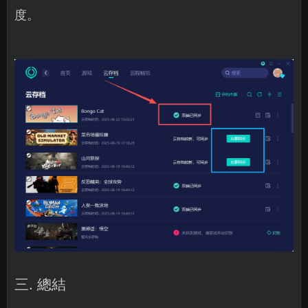
度。
三. 總結