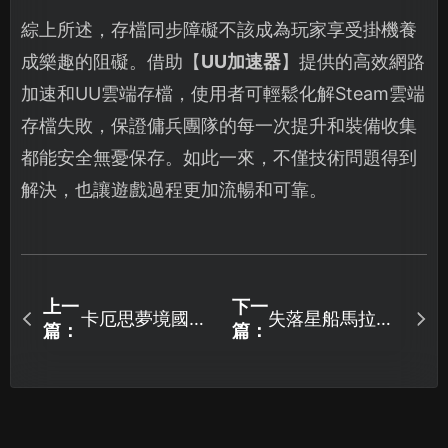
綜上所述，存檔同步障礙不該成為玩家享受掛機養
成樂趣的阻礙。借助【
UU加速器
】提供的高效網路
加速和UU雲端存檔，使用者可輕鬆化解Steam雲端
存檔失敗，保證傭兵團隊的每一次提升和裝備收集
都能安全無憂保存。如此一來，不僅技術問題得到
解決，也讓遊戲過程更加流暢和可靠。
上一
下一
卡厄思夢境國服
失落星船馬拉松
篇：
篇：
加速器全攻略！
加速器暢玩全球
版！