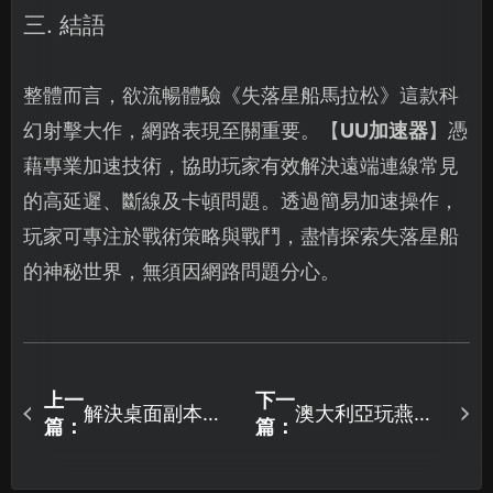
三. 結語
整體而言，欲流暢體驗《失落星船馬拉松》這款科
幻射擊大作，網路表現至關重要。【
UU加速器
】憑
藉專業加速技術，協助玩家有效解決遠端連線常見
的高延遲、斷線及卡頓問題。透過簡易加速操作，
玩家可專注於戰術策略與戰鬥，盡情探索失落星船
的神秘世界，無須因網路問題分心。
上一
下一
解決桌面副本物
澳大利亞玩燕雲
篇：
篇：
語放置好時光
十六聲國服避免
Steam存檔同步
網絡延遲高的方
失敗的有效方
案詳解！