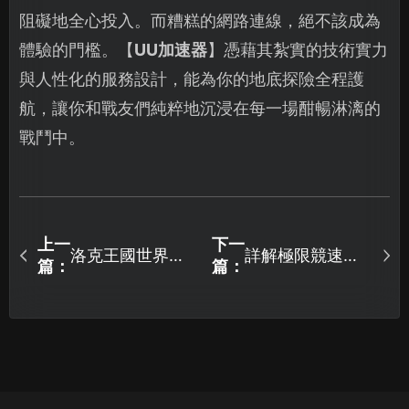
阻礙地全心投入。而糟糕的網路連線，絕不該成為
體驗的門檻。【
UU加速器
】憑藉其紮實的技術實力
與人性化的服務設計，能為你的地底探險全程護
航，讓你和戰友們純粹地沉浸在每一場酣暢淋漓的
戰鬥中。
上一
下一
洛克王國世界加
詳解極限競速地
篇：
篇：
速器助你暢享精
平線6加速器低延
靈冒險！
遲方案！