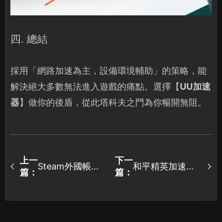
四. 總結
採用「網路加速為主，設備環境輔助」的策略，能
解決絕大多數無法進入遊戲的痛點。選擇【
UU加速
器
】做你的後盾，從此塔科夫之門為你暢開無阻。
上一
下一
Steam外國帳號
和平精英加速器
篇：
篇：
註冊：三步驟告
如何使用？UU加
別驗證卡頓！
速器完整攻略在
此！