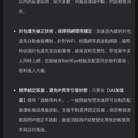
以內的延遲區間，絕大多數「伺服器連線中斷」問題都會消
失。
封包遺失修正技術，保障弱網環境穩定
：加速器內建的封包
遺失自動修復機制，針對WiFi、校園網等易波動網路，能即
時偵測封包遺失並自動重傳，確保資料完整性。即使家中多
人同時上網，也能確保BattlEye校驗及配置同步順利通過，
順利進入大廳。
精準鎖定區服，避免IP異常引發封禁
：只要在【
UU加速
器
】搜尋「逃離塔科夫」，一鍵開啟智慧加速即可自動匹配
最優歐服或俄服節點。支援手動選擇固定區服，保證整個遊
戲期間IP穩定不跳動，徹底消除因IP頻繁變化導致的帳號異
常與誤封風險。