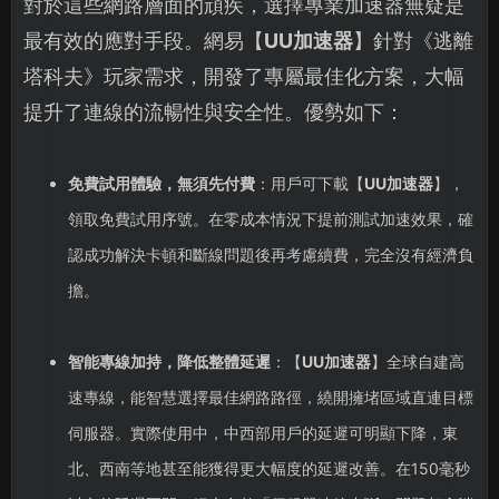
對於這些網路層面的頑疾，選擇專業加速器無疑是
最有效的應對手段。網易【
UU加速器
】針對《逃離
塔科夫》玩家需求，開發了專屬最佳化方案，大幅
提升了連線的流暢性與安全性。優勢如下：
免費試用體驗，無須先付費
：用戶可下載【
UU加速器
】，
領取免費試用序號。在零成本情況下提前測試加速效果，確
認成功解決卡頓和斷線問題後再考慮續費，完全沒有經濟負
擔。
智能專線加持，降低整體延遲
：【
UU加速器
】全球自建高
速專線，能智慧選擇最佳網路路徑，繞開擁堵區域直連目標
伺服器。實際使用中，中西部用戶的延遲可明顯下降，東
北、西南等地甚至能獲得更大幅度的延遲改善。在150毫秒