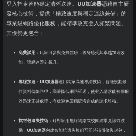
登入指令皆能穩定清晰送達。
UU加速器
憑藉自主研
發核心技術，提供「極致速度與穩定連線兼備」的
專業級網路優化服務，能精準攻克登入頻繁問題。
其優勢更包含：
免費試用
：玩家可參與免費體驗，親身感受其卓越加速效
能，讓網速即刻飆升。
專線加速
：
UU加速器
運用獨家高速專網技術，智能規劃最
佳資料傳輸路徑，顯著降低網路延遲，使登入請求能被伺服
器迅速正確處理，有效避免回應延滯造成的請求堆積。
抗封包遺失技術
：針對家用無線網路或校園網常見訊號波
動，
UU加速器
內建智能抗遺失模組可即時補償修復封包，