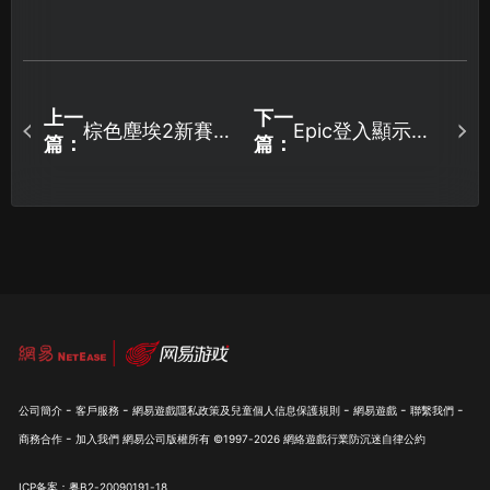
上一
下一
棕色塵埃2新賽季
Epic登入顯示連
篇：
篇：
開跑！加速暢玩
線過於頻繁？終
拿限量周邊好
極網路優化攻
禮！
略！
-
-
-
-
-
公司簡介
客戶服務
網易遊戲隱私政策及兒童個人信息保護規則
網易遊戲
聯繫我們
-
商務合作
加入我們
網易公司版權所有 ©1997-
2026
網絡遊戲行業防沉迷自律公約
ICP备案：粤B2-20090191-18