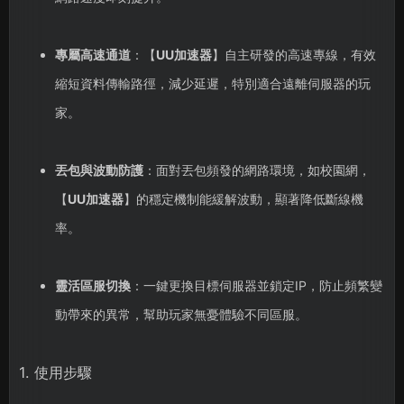
專屬高速通道
：【
UU加速器
】自主研發的高速專線，有效
縮短資料傳輸路徑，減少延遲，特別適合遠離伺服器的玩
家。
丟包與波動防護
：面對丟包頻發的網路環境，如校園網，
【
UU加速器
】的穩定機制能緩解波動，顯著降低斷線機
率。
靈活區服切換
：一鍵更換目標伺服器並鎖定IP，防止頻繁變
動帶來的異常，幫助玩家無憂體驗不同區服。
1. 使用步驟