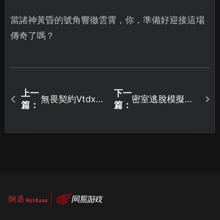
當諸神黃昏的號角響徹雲霄，你，準備好迎接這場
傳奇了嗎？
上一
下一
無畏契約Vtdx報
密室逃脫模擬器2
篇：
篇：
錯怎麼解決？
即將登場：嶄新
體驗等你來發
掘！