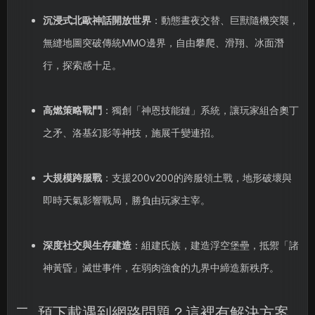
沉浸式北歐神話開放世界
：動態晝夜交替、巨獸隨機突襲，
無縫地圖突破傳統MMO邊界，自由攀爬、滑翔、冰面潛
行，探索感十足。
高燃策略戰鬥
：獨創「神恩技能鏈」系統，讓玩家組合奧丁
之矛、洛基幻影等神技，施展千變連招。
大規模跨服戰
：支援200v200的跨服領土戰，地形破壞與
即時天氣影響戰局，勝負由玩家主宰。
深度社交與生存建造
：組建氏族，建造浮空堡壘，抵禦「諸
神黃昏」滅世事件，在弱肉強食的九界中締造新秩序。
二. 預下載遇到網路問題？這裡有解決方案