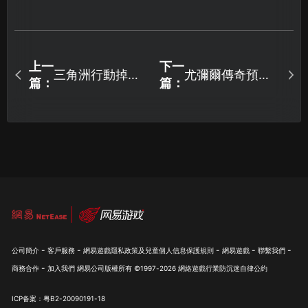
上一
下一
三角洲行動掉線
尤彌爾傳奇預下
篇：
篇：
問題有效解決方
載開啟，如何體
案！
驗更流暢？
-
-
-
-
-
公司簡介
客戶服務
網易遊戲隱私政策及兒童個人信息保護規則
網易遊戲
聯繫我們
-
商務合作
加入我們
網易公司版權所有 ©1997-
2026
網絡遊戲行業防沉迷自律公約
ICP备案：粤B2-20090191-18