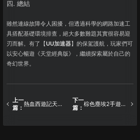
四. 總結
雖然連線故障令人困擾，但透過科學的網路加速工
具搭配基礎環境排查，絕大多數難題其實很容易迎
刃而解。有了【
UU加速器
】的保駕護航，玩家們可
以安心暢遊《天堂經典版》，繼續探索屬於自己的
奇幻世界。
上一
下一
熱血西遊記天竺
棕色塵埃2手遊掉
篇：
篇：
奇譚存檔遺失或
封包解決辦法與
損壞的解決對
UU加速器優勢詳
策，加上UU雲端
解！
存檔這項好工