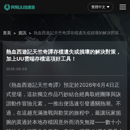
繁體中文
首頁
資訊
熱血西遊記天竺奇譚存檔遺失或損壞的解決對策，
>
>
加上UU雲端存檔這項好工具！
熱血西遊記天竺奇譚存檔遺失或損壞的解決對策，
加上UU雲端存檔這項好工具！
2026-06-03
《熱血西遊記天竺奇譚》預定於2026年6月4日正
式登場，這款獨立作品巧妙結合經典取經團隊與詼
諧動作冒險元素，一推出便迅速引發通關熱潮。不
過，在這趟充滿激戰與歡笑的旅程中，最讓玩家扼
腕的莫過於本地存檔因意外而消失無蹤——數十小