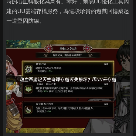
時的心血轉眼化為烏有。幸好，網易UU優化工具內
建的UU雲端存檔服務，為這段珍貴的遊戲回憶築起
一道堅固防線。