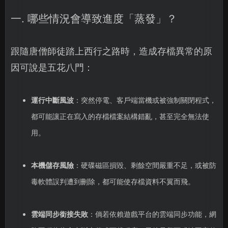
一. 哪些情況會導致進度「蒸發」？
跟隨唐僧師徒踏上西行之路時，造成存檔異常的原
因可說是五花八門：
運行中斷風波
：突然停電、客戶端當機或被強制關閉程式，
都可能讓正在寫入的存檔檔案結構錯亂，甚至完全無法使
用。
本機儲存風險
：硬碟磁區損毀、剩餘空間嚴重不足，或被防
毒軟體誤判遭到刪除，都可能使存檔資料不翼而飛。
雲端同步銜接失敗
：倘若依賴遊戲平台的雲端同步功能，網