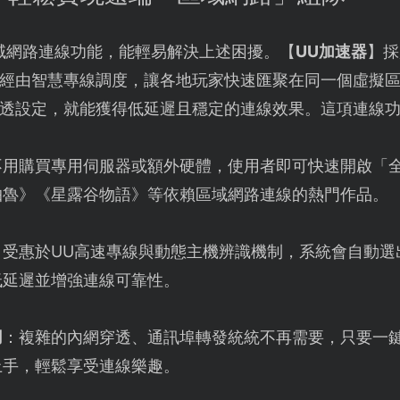
域網路連線功能，能輕易解決上述困擾。【
UU加速器
】採
經由智慧專線調度，讓各地玩家快速匯聚在同一個虛擬
透設定，就能獲得低延遲且穩定的連線效果。這項連線
不用購買專用伺服器或額外硬體，使用者即可快速開啟「
帕魯》《星露谷物語》等依賴區域網路連線的熱門作品。
：受惠於UU高速專線與動態主機辨識機制，系統會自動選
低延遲並增強連線可靠性。
用
：複雜的內網穿透、通訊埠轉發統統不再需要，只要一
上手，輕鬆享受連線樂趣。