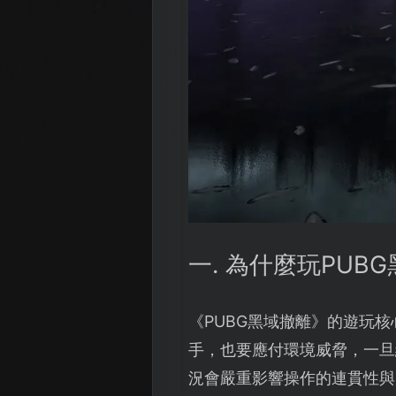
一. 為什麼玩PU
《PUBG黑域撤離》的遊玩
手，也要應付環境威脅，一旦
況會嚴重影響操作的連貫性與