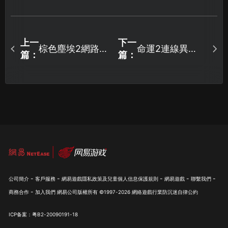
上一
下一
棕色塵埃2網路錯
命運2連線異
篇：
篇：
誤問題完全攻
常？三招輕鬆搞
略：問題原因剖
定！
析與快速解決方
案！
-
-
-
-
-
公司簡介
客戶服務
網易遊戲隱私政策及兒童個人信息保護規則
網易遊戲
聯繫我們
-
商務合作
加入我們
網易公司版權所有 ©1997-
2026
網絡遊戲行業防沉迷自律公約
ICP备案：粤B2-20090191-18