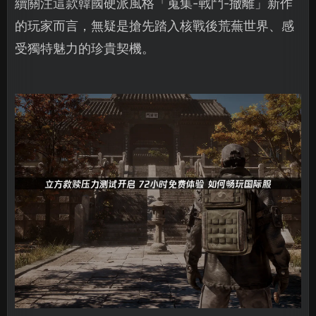
續關注這款韓國硬派風格「蒐集-戰鬥-撤離」新作
的玩家而言，無疑是搶先踏入核戰後荒蕪世界、感
受獨特魅力的珍貴契機。