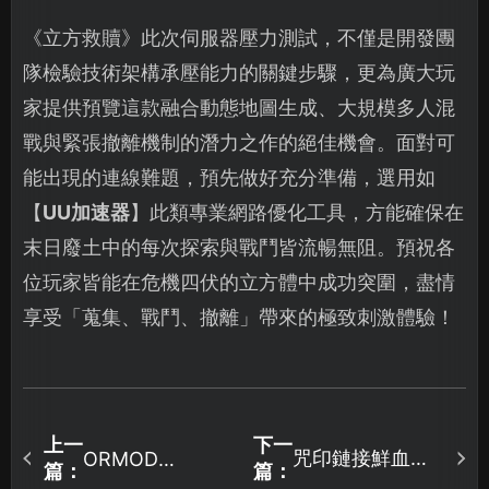
《立方救贖》此次伺服器壓力測試，不僅是開發團
隊檢驗技術架構承壓能力的關鍵步驟，更為廣大玩
家提供預覽這款融合動態地圖生成、大規模多人混
戰與緊張撤離機制的潛力之作的絕佳機會。面對可
能出現的連線難題，預先做好充分準備，選用如
【
UU加速器
】此類專業網路優化工具，方能確保在
末日廢土中的每次探索與戰鬥皆流暢無阻。預祝各
位玩家皆能在危機四伏的立方體中成功突圍，盡情
享受「蒐集、戰鬥、撤離」帶來的極致刺激體驗！
上一
下一
咒印鏈接鮮血的
ORMOD
篇：
篇：
Directive國際服
呼喚存檔位置與