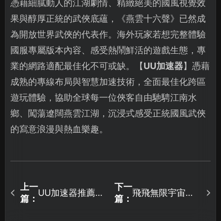
憑藉細膩動人的江湖劇情、精緻絕美的國風視覺效
果與醇厚正統的武俠底蘊，《燕雲十六聲》已然成
為開放世界武俠的代表作。海外玩家若想完整體驗
國服專屬版本內容、感受熱鬧鮮活的遊戲生態，專
業的網路適配最佳化不可或缺。【
UU加速器
】憑藉
成熟的專線布局與智慧加速技術，全面最佳化跨區
遊玩體驗，協助全球每一位俠客自由馳騁江南水
鄉、闖蕩遼闊燕雲江湖，沉浸式感受正統國風武俠
的寫意浪漫與熱血樂趣。
上一
下一
UU加速器推薦：
飛飛無限宇宙加
篇：
篇：
強化逆水寒的遊
速器為你打造極
戲體驗！
致順暢的連線體