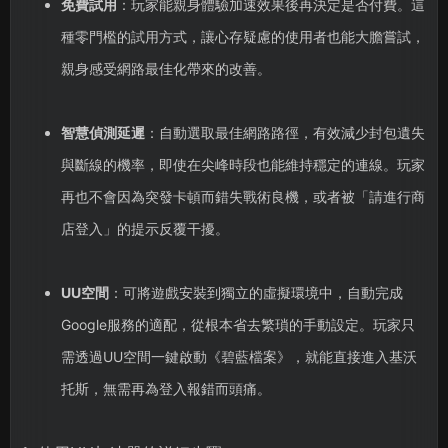
免費試用
：玩家能親身體驗加速效果後再決定是否付費。這
種零門檻的試用方式，讓心存疑慮的使用者也能大膽嘗試，
親身感受網路最佳化帶來的改善。
智慧偵測延遲
：自動選取最佳網路路徑，有效減少封包遺失
與斷線的機率，即使在尖峰時段也能維持穩定的連線。玩家
再也不會因為突發卡頓而錯失戰術良機，或者被「請進行商
店登入」的提示反覆干擾。
UU空間
：可將遊戲安裝到獨立的虛擬環境中，自動完成
Google服務的適配，從根本省去繁瑣的手動設定。玩家只
需透過UU空間一鍵啟動《碧藍檔案》，就能直接進入基沃
托斯，無需再為登入報錯而頭痛。