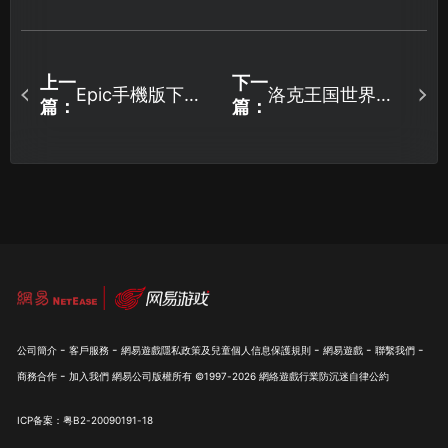
上一
下一
Epic手機版下載
洛克王国世界加
篇：
篇：
完整指南：系統
速器該怎麼挑？
限制與網路加速
讓網易UU加速器
全攻略！
帶你順利冒險！
-
-
-
-
-
公司簡介
客戶服務
網易遊戲隱私政策及兒童個人信息保護規則
網易遊戲
聯繫我們
-
商務合作
加入我們
網易公司版權所有 ©1997-
2026
網絡遊戲行業防沉迷自律公約
ICP备案：粤B2-20090191-18