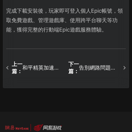
完成下載安裝後，玩家即可登入個人Epic帳號，領
取免費遊戲、管理遊戲庫、使用跨平台聊天等功
能，獲得完整的行動端Epic遊戲服務體驗。
上一
下一
和平精英加速器
告別網路問題！
篇：
篇：
如何使用？UU加
遊玩碧藍檔案國
速器完整攻略在
際版時，搭配加
此！
速器就能讓你順
暢無阻。